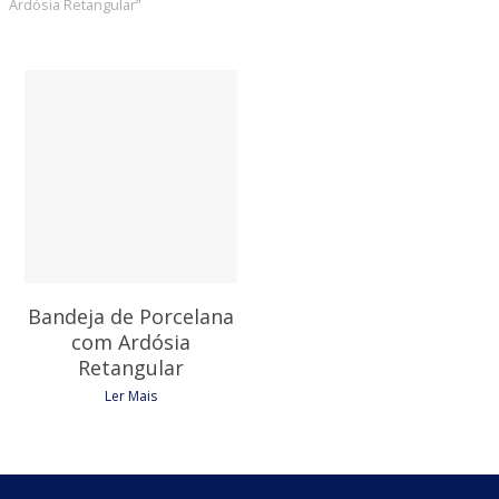
Ardósia Retangular”
24,90
€
Bandeja de Porcelana
com Ardósia
Retangular
Ler Mais