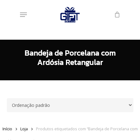
Skip
Menu
to
main
content
Bandeja de Porcelana com
Ardósia Retangular
Início
Loja
Produtos etiquetados com “Bandeja de Porcelana com