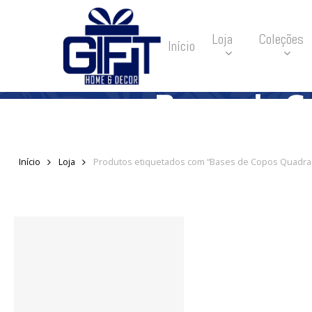
Skip
to
Loja
Coleções
Início
main
content
Bases de C
Início
Loja
Produtos etiquetados com “Bases de Copos Quadra
2,67
€