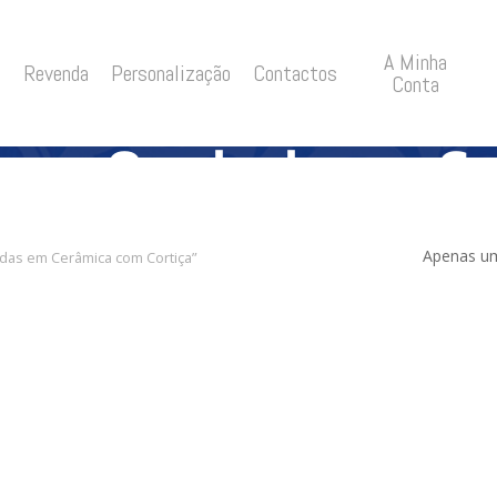
A Minha
Revenda
Personalização
Contactos
Conta
opos Quadradas em C
Cortiça
Apenas um
das em Cerâmica com Cortiça”