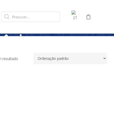
Products
search
erâmica com
 resultado