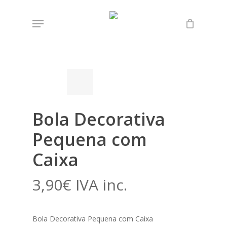
Skip
Menu
to
Início
Loja
Mandalas
Bola Decorativa
main
Pequena com Caixa
content
Bola Decorativa
Pequena com
Caixa
3,90
€
IVA inc.
Bola Decorativa Pequena com Caixa