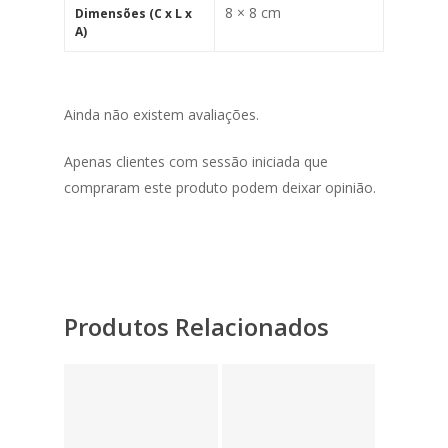
8 × 8 cm
Dimensões (C x L x
A)
Ainda não existem avaliações.
Apenas clientes com sessão iniciada que
compraram este produto podem deixar opinião.
Produtos Relacionados
3,90
€
3,90
€