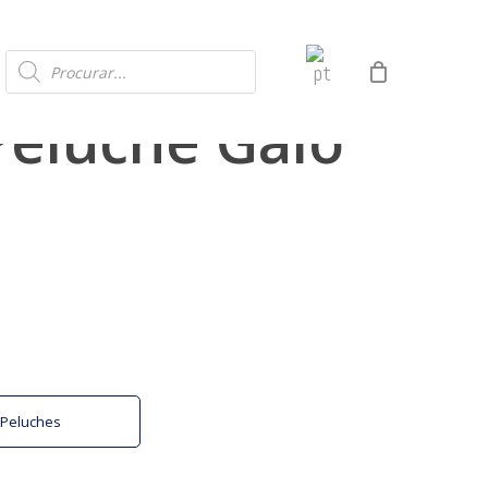
Products
search
Peluche Galo
o Peluches