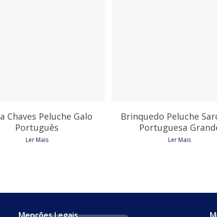
8,75
€
9,90
€
a Chaves Peluche Galo
Brinquedo Peluche Sar
Português
Portuguesa Grand
Ler Mais
Ler Mais
Menções Legais
M