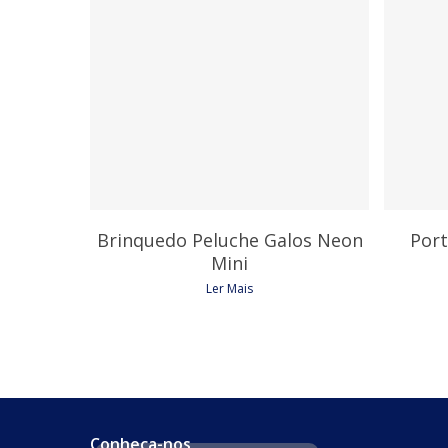
11,25
€
1
Brinquedo Peluche Galos Neon
Port
Mini
Ler Mais
Conheça-nos