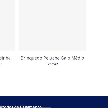
17,85
€
dinha
Brinquedo Peluche Galo Médio
e
Ler Mais
étodos de Pagamento