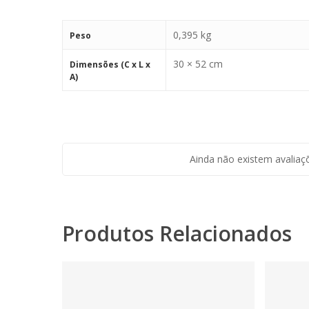
0,395 kg
Peso
30 × 52 cm
Dimensões (C x L x
A)
Ainda não existem avaliaç
Produtos Relacionados