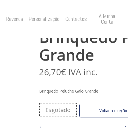
A Minha
ande
Revenda
Personalização
Contactos
Conta
Brinquedo 
Grande
26,70
€
IVA inc.
Brinquedo Peluche Galo Grande
Esgotado
Voltar a coleçã