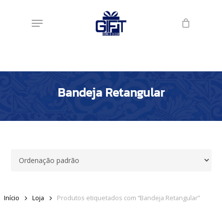
Skip
Menu
to
main
content
Bandeja Retangular
Início
Loja
Produtos etiquetados com “Bandeja Retangular”