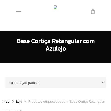
Skip
Menu
to
main
content
Base Cortiça Retangular com
Azulejo
Início
Loja
Produtos etiquetados com “Base Cortiça Retangular