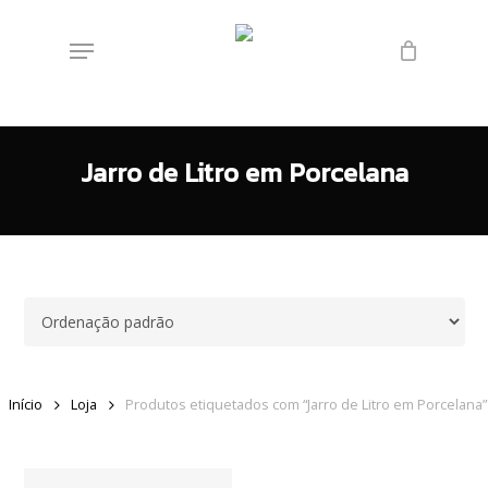
Skip
Menu
to
main
content
Jarro de Litro em Porcelana
Início
Loja
Produtos etiquetados com “Jarro de Litro em Porcelana”