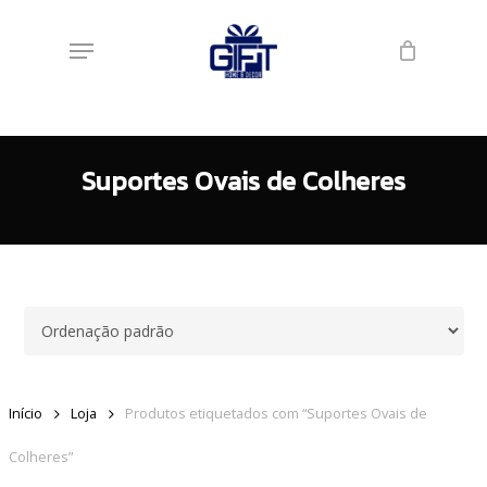
Skip
Menu
to
main
content
Suportes Ovais de Colheres
Início
Loja
Produtos etiquetados com “Suportes Ovais de
Colheres”