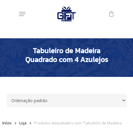
Skip
Menu
to
main
content
Tabuleiro de Madeira
Quadrado com 4 Azulejos
Início
Loja
Produtos etiquetados com “Tabuleiro de Madeira