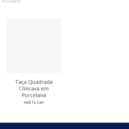
Porcelana”
4,35
€
Taça Quadrada
Côncava em
Porcelana
Add To Cart