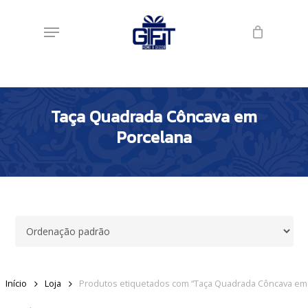
Skip
Menu
to
main
content
Taça Quadrada Côncava em
Porcelana
Início
Loja
Produtos etiquetados com “Taça Quadrada Côncava em