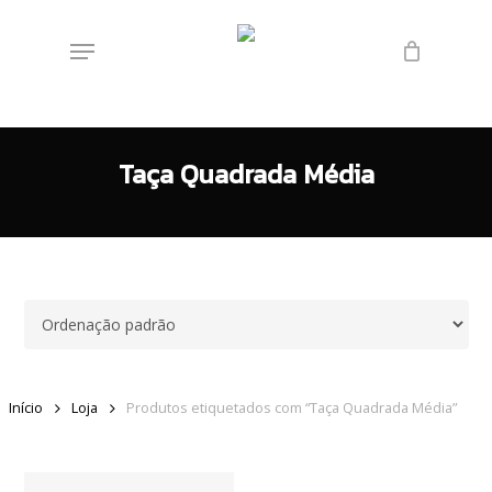
Skip
Menu
to
main
content
Taça Quadrada Média
Início
Loja
Produtos etiquetados com “Taça Quadrada Média”