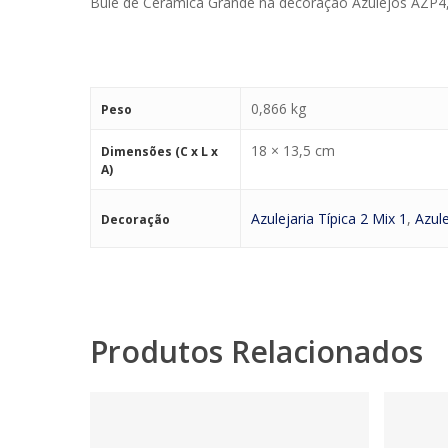
Bule de Cerâmica Grande na decoração Azulejos AZP4, P
0,866 kg
Peso
18 × 13,5 cm
Dimensões (C x L x
A)
Azulejaria Típica 2 Mix 1
,
Azule
Decoração
Produtos Relacionados