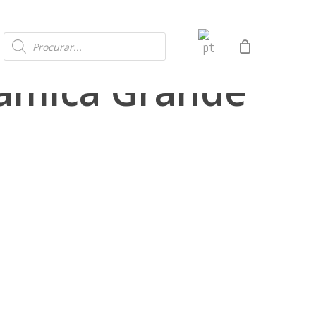
Products
search
râmica Grande