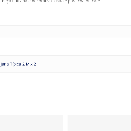
eça utilitária e decorativa. Usa-se para chá ou café.
jaria Típica 2 Mix 2