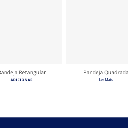
9,15
€
6,90
€
Bandeja Retangular
Bandeja Quadrad
Ler Mais
ADICIONAR