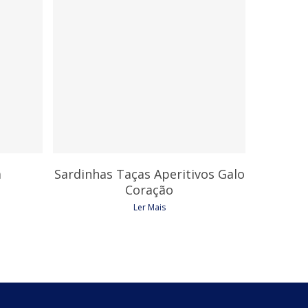
5,85
€
a
Sardinhas Taças Aperitivos Galo
Coração
Ler Mais