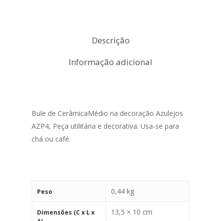
Descrição
Informação adicional
Bule de CerâmicaMédio na decoração Azulejos
AZP4, Peça utilitária e decorativa. Usa-se para
chá ou café.
0,44 kg
Peso
13,5 × 10 cm
Dimensões (C x L x