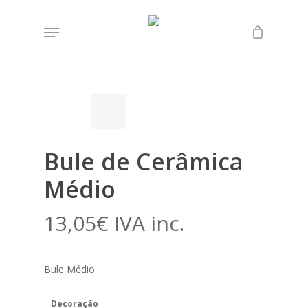
Skip
Menu
to
Início
Loja
Azulejaria Típica 2
Bule de
main
Cerâmica Médio
content
Bule de Cerâmica
Médio
13,05
€
IVA inc.
Bule Médio
Decoração