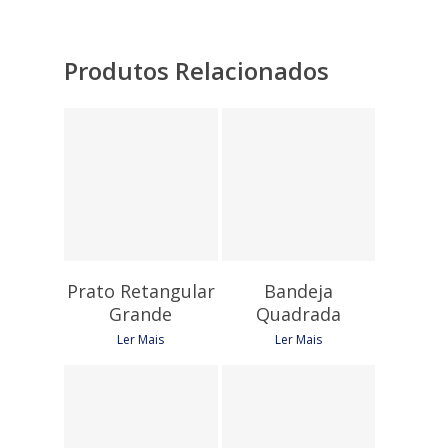
Produtos Relacionados
12,75
€
6,90
€
Prato Retangular
Bandeja
Grande
Quadrada
Ler Mais
Ler Mais
10,95
€
4,35
€