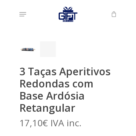
Skip
Menu
to
Início
Loja
Gourmet
3 Taças Aperitivos
main
Redondas com Base Ardósia Retangular
content
3 Taças Aperitivos
Redondas com
Base Ardósia
Retangular
17,10
€
IVA inc.