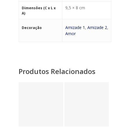
9,5 × 8 cm
Dimensões (C x L x
A)
Amizade 1
,
Amizade 2
,
Decoração
Amor
Produtos Relacionados
12,45
€
7,35
€