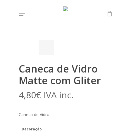
Skip
Menu
to
Início
Loja
Lenço dos Namorados
Caneca
main
de Vidro Matte com Gliter
content
Caneca de Vidro
Matte com Gliter
4,80
€
IVA inc.
Caneca de Vidro
Decoração