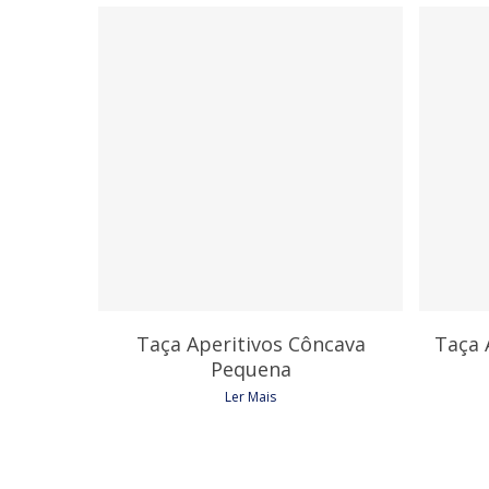
4,35
€
Taça Aperitivos Côncava
Taça 
Pequena
Ler Mais