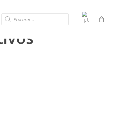
Products
search
tivos