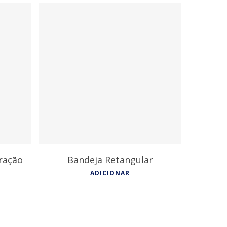
9,15
€
ração
Bandeja Retangular
ADICIONAR