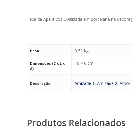
Taça de Aperitivos Ovalizada em porcelana na decoraç
0,51 kg
Peso
10 × 6 cm
Dimensões (C x L x
A)
Amizade 1
,
Amizade 2
,
Amor
Decoração
Produtos Relacionados