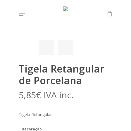
Skip
Menu
to
Início
Loja
Lenço dos Namorados
Tigela
main
Retangular de Porcelana
content
Tigela Retangular
de Porcelana
5,85
€
IVA inc.
Tigela Retangular
Decoração