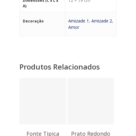
12 × 19 cm
Dimensões (C x L x
A)
Amizade 1
,
Amizade 2
,
Decoração
Amor
Produtos Relacionados
3,75
€
12,45
€
Fonte Tipica
Prato Redondo