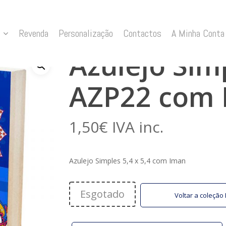
ZP22 com Iman
Revenda
Personalização
Contactos
A Minha Conta
Azulejo Simp
AZP22 com 
1,50
€
IVA inc.
Azulejo Simples 5,4 x 5,4 com Iman
Esgotado
Voltar a coleçã