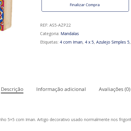
Finalizar Compra
REF:
AS5-AZP22
Categoria:
Mandalas
Etiquetas:
4 com Iman
,
4 x 5
,
Azulejo Simples 5
Descrição
Informação adicional
Avaliações (0)
o 5×5 com Iman. Artigo decorativo usado normalmente nos frigorif