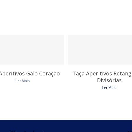
4,35
€
7,35
€
Aperitivos Galo Coração
Taça Aperitivos Retang
Divisórias
Ler Mais
Ler Mais