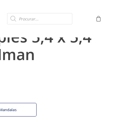
Products
search
les 5,4 x 5,4
Iman
o Mandalas