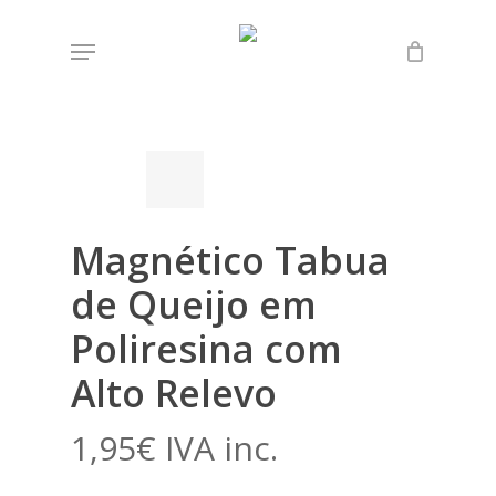
Skip
Menu
to
Início
Loja
Mandalas
Magnético Tabua de
main
Queijo em Poliresina com Alto Relevo
content
Magnético Tabua
de Queijo em
Poliresina com
Alto Relevo
1,95
€
IVA inc.