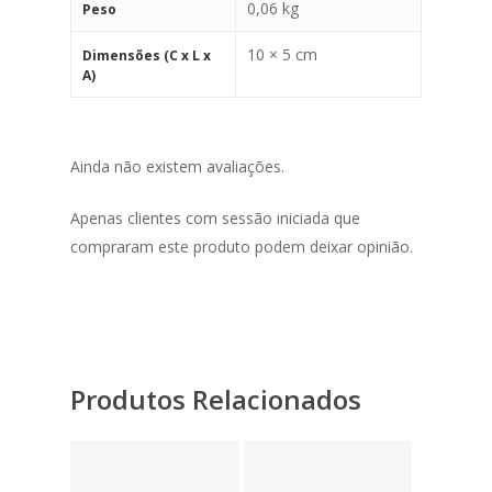
0,06 kg
Peso
10 × 5 cm
Dimensões (C x L x
A)
Ainda não existem avaliações.
Apenas clientes com sessão iniciada que
compraram este produto podem deixar opinião.
Produtos Relacionados
10,95
€
7,35
€