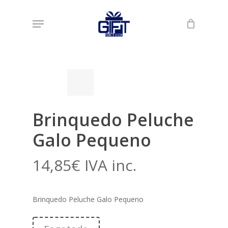
Skip
Menu
to
Início
Loja
Peluches
Brinquedo Peluche
main
Galo Pequeno
content
Brinquedo Peluche
Galo Pequeno
14,85
€
IVA inc.
Brinquedo Peluche Galo Pequeno