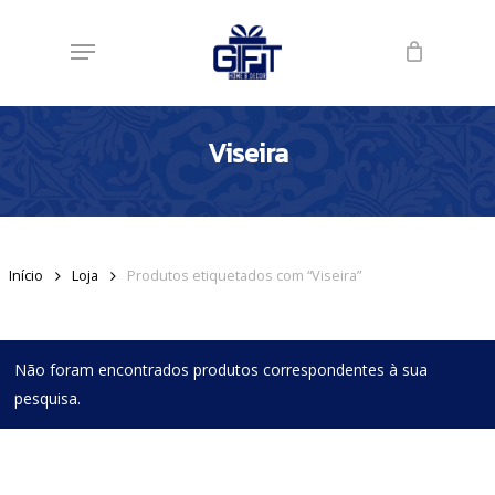
Skip
Menu
to
main
content
Viseira
Início
Loja
Produtos etiquetados com “Viseira”
Não foram encontrados produtos correspondentes à sua
pesquisa.