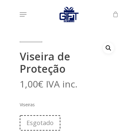
Skip
Menu
to
Início
Loja
Proteção Covid
Viseira de
main
Proteção
content
Viseira de
Proteção
1,00
€
IVA inc.
Viseiras
Esgotado