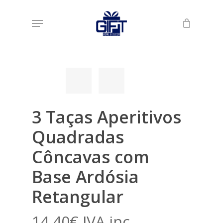
Skip
Menu
to
Início
Loja
Gourmet
3 Taças Aperitivos
main
Quadradas Côncavas com Base Ardósia Retangular
content
3 Taças Aperitivos
Quadradas
Côncavas com
Base Ardósia
Retangular
14,40
€
IVA inc.