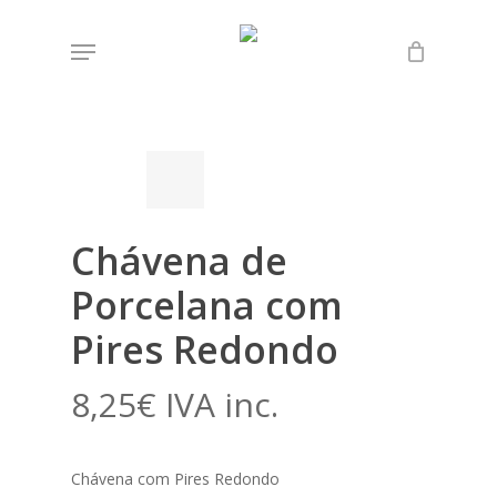
Skip
Menu
to
Início
Loja
Lenço dos Namorados
Chávena
main
de Porcelana com Pires Redondo
content
Chávena de
Porcelana com
Pires Redondo
8,25
€
IVA inc.
Chávena com Pires Redondo