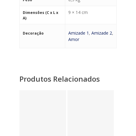
9 × 14 cm
Dimensões (C x L x
A)
Amizade 1
,
Amizade 2
,
Decoração
Amor
Produtos Relacionados
10,95
€
7,05
€